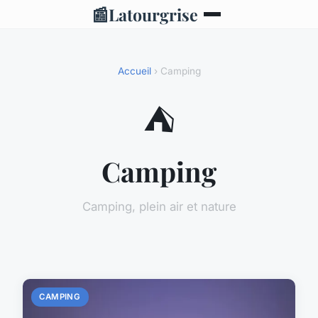
📰
Latourgrise
Accueil
› Camping
⛺
Camping
Camping, plein air et nature
CAMPING