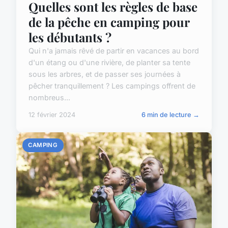
Quelles sont les règles de base
de la pêche en camping pour
les débutants ?
Qui n'a jamais rêvé de partir en vacances au bord
d'un étang ou d'une rivière, de planter sa tente
sous les arbres, et de passer ses journées à
pêcher tranquillement ? Les campings offrent de
nombreus...
12 février 2024
6 min de lecture →
CAMPING