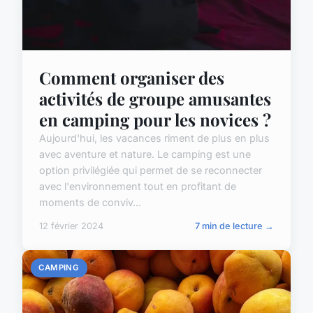
Comment organiser des
activités de groupe amusantes
en camping pour les novices ?
Aujourd'hui, les vacances riment de plus en plus
avec aventure et nature. Le camping est une
option privilégiée qui permet de se reconnecter
avec l'environnement tout en profitant de
moments de conviv...
12 février 2024
7 min de lecture →
CAMPING