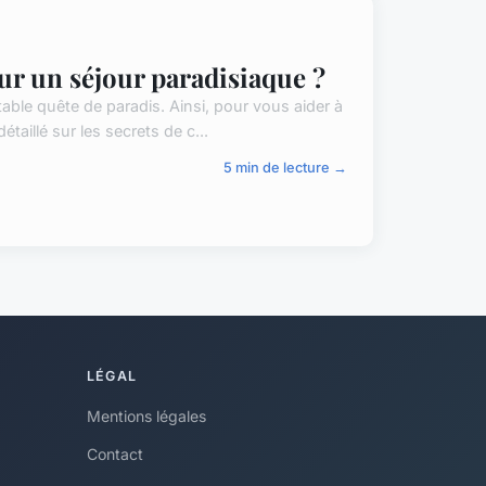
our un séjour paradisiaque ?
table quête de paradis. Ainsi, pour vous aider à
aillé sur les secrets de c...
5 min de lecture →
LÉGAL
Mentions légales
Contact