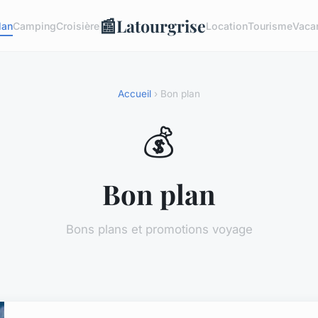
📰
Latourgrise
lan
Camping
Croisière
Location
Tourisme
Vaca
Accueil
› Bon plan
💰
Bon plan
Bons plans et promotions voyage