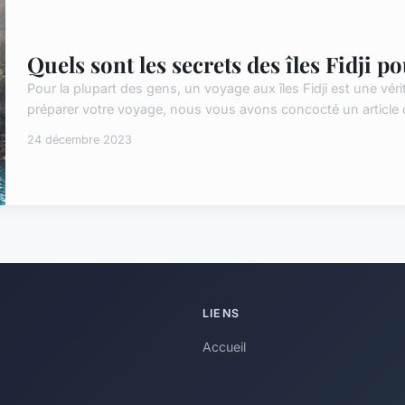
Quels sont les secrets des îles Fidji p
Pour la plupart des gens, un voyage aux îles Fidji est une véri
préparer votre voyage, nous vous avons concocté un article dét
24 décembre 2023
LIENS
Accueil