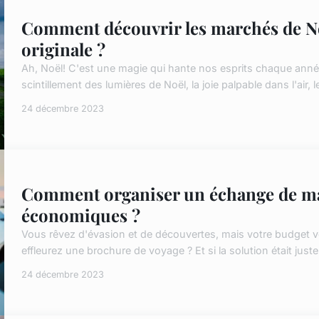
Comment découvrir les marchés de No
originale ?
Ah, Noël! C'est une magie qui hante nos esprits chaque anné
scintillement des lumières de Noël, la joie palpable dans l'air,
24 décembre 2023
Comment organiser un échange de ma
économiques ?
Vous rêvez d'évasion et de découvertes, mais votre budget vo
effleurez une brochure de voyage ? Et si la solution était jus
24 décembre 2023