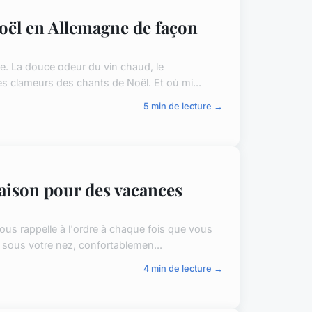
ël en Allemagne de façon
e. La douce odeur du vin chaud, le
 les clameurs des chants de Noël. Et où mi...
5 min de lecture →
ison pour des vacances
us rappelle à l'ordre à chaque fois que vous
te sous votre nez, confortablemen...
4 min de lecture →