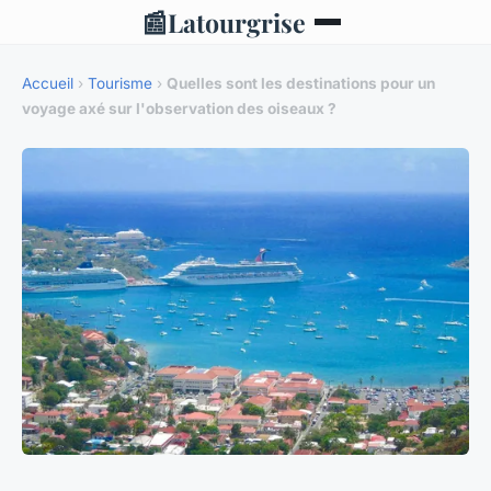
📰
Latourgrise
Accueil
›
Tourisme
›
Quelles sont les destinations pour un
voyage axé sur l'observation des oiseaux ?