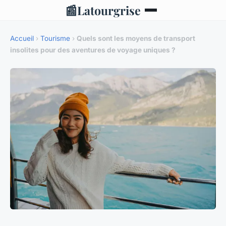
📰
Latourgrise
Accueil
›
Tourisme
›
Quels sont les moyens de transport
insolites pour des aventures de voyage uniques ?